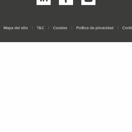
Mapa del sitio
|
T&C
|
Cookies
|
Política de privacidad
|
Cont