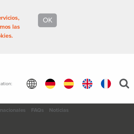
rvicios,
OK
mos las
kies.
ation:
rnacionales
FAQs
Noticias