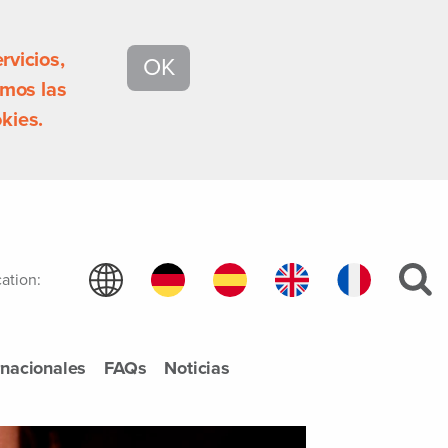
rvicios,
OK
mos las
kies.
ation:
rnacionales
FAQs
Noticias