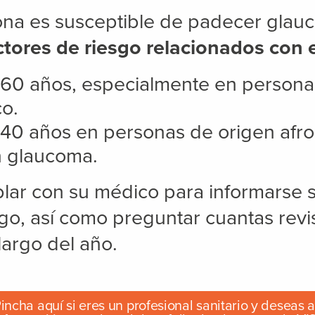
ona es susceptible de padecer glau
ctores de riesgo relacionados con
60 años, especialmente en persona
co.
40 años en personas de origen afr
n glaucoma.
ar con su médico para informarse s
sgo, así como preguntar cuantas rev
largo del año.
incha aquí si eres un profesional sanitario y deseas 