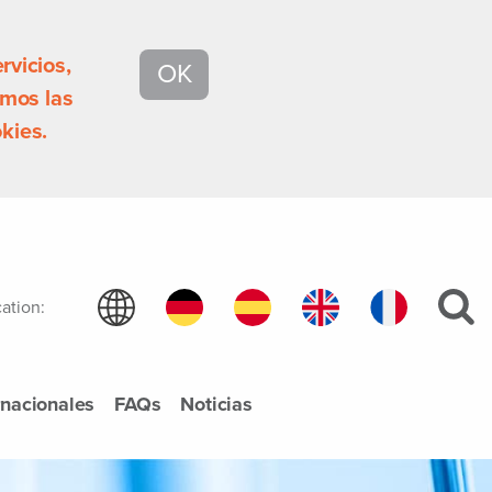
rvicios,
OK
mos las
kies.
ation:
rnacionales
FAQs
Noticias