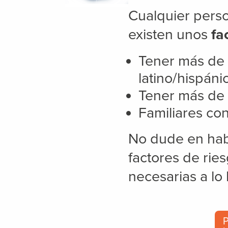
Cualquier pers
existen unos
fa
Tener más de 
latino/hispáni
Tener más de 
Familiares co
No dude en habl
factores de rie
necesarias a lo 
P