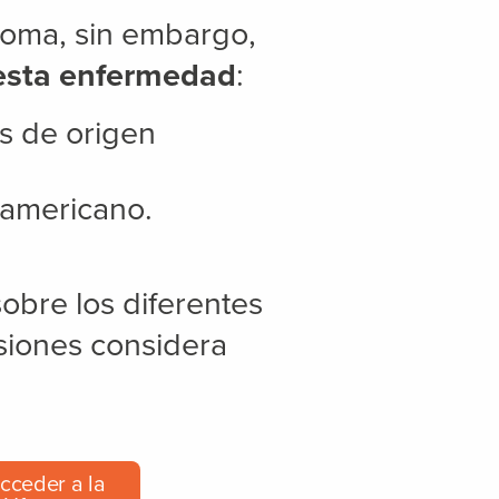
coma, sin embargo,
 esta enfermedad
:
s de origen
oamericano.
obre los diferentes
isiones considera
acceder a la