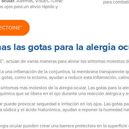
 ocular.
Además, VisuECTOINE
®
para combatir 
s ojos para un alivio rápido y
uECTOINE
®
as las gotas para la alergia 
E
, actúan de varias maneras para aliviar los síntomas molestos de
®
ca una inflamación de la conjuntiva, la membrana transparente que
gotas, como la ectoína, ayudan a reducir esta inflamación, calman
síntomas más molestos de la alergia ocular. Las gotas para la al
química que se libera en el ojo durante una reacción alérgica y e
ar puede provocar sequedad e irritación en los ojos. Las gotas p
 sódica y el ácido hialurónico, ayudan a reponer la humedad natu
ergia ocular pueden crear una barrera protectora en la superficie 