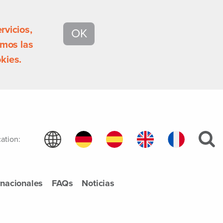
rvicios,
OK
mos las
kies.
ation:
rnacionales
FAQs
Noticias