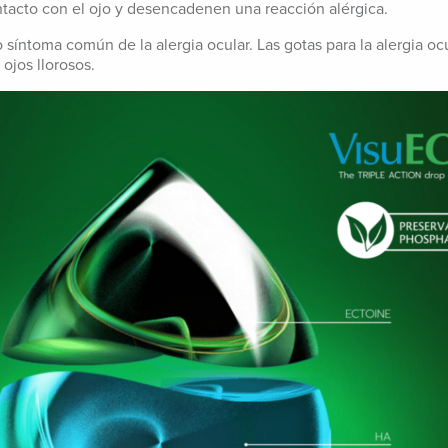
ontacto con el ojo y desencadenen una reacción alérgica.
 síntoma común de la alergia ocular. Las gotas para la alergia o
ojos llorosos.