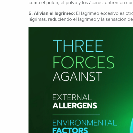
como el polen, el polvo y los ácaros, entren en c
5. Alivian el lagrimeo:
El lagrimeo excesivo es otro
lágrimas, reduciendo el lagrimeo y la sensación de 