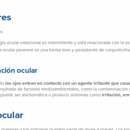
res
s:
rgia ocular estacional es intermitente y está relacionada con la e
ia ocular perenne es una forma leve y persistente de conjuntiviti
tación ocular
ndo
los ojos entran en contacto con un agente irritante que cau
resultado de factores medioambientales, como la contaminación y
ón puede ser asintomática o producir síntomas como
irritación, en
ocular
s maneras y los síntomas pueden variar de leves a graves. Los s