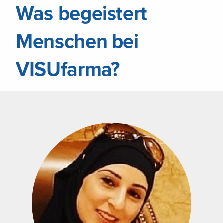
Was begeistert
Menschen bei
VISUfarma?
Was ich an VISUfarma am meisten
schätze, sind der Zusammenhalt und die
Aufrichtigkeit. Selbst in schwierigen
Phasen dreht sich alles um den
Menschen. Jeder hat ein offenes Ohr
und kann seine Meinung sagen. Die
Leute hier sind ernsthaft aneinander
interessiert. Die individuelle Fort- und
Weiterbildung wird gefördert und